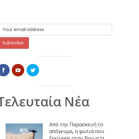
Τελευταία Νέα
Από την Παρασκευή το
απόγευμα, η φωτιά που
ξεκίνησε στην Βοιωτία,