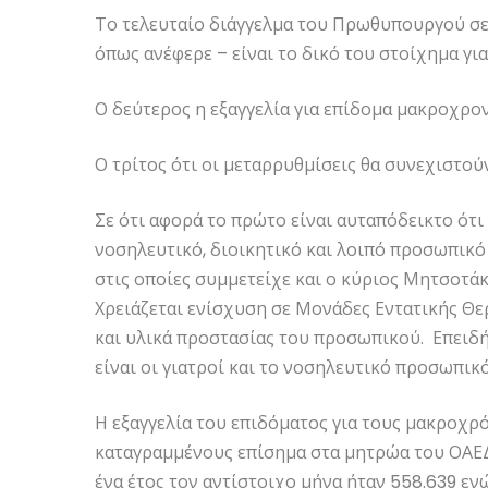
Το τελευταίο διάγγελμα του Πρωθυπουργού σε γ
όπως ανέφερε – είναι το δικό του στοίχημα για
Ο δεύτερος η εξαγγελία για επίδομα μακροχρο
Ο τρίτος ότι οι μεταρρυθμίσεις θα συνεχιστούν
Σε ότι αφορά το πρώτο είναι αυταπόδεικτο ότι 
νοσηλευτικό, διοικητικό και λοιπό προσωπικό
στις οποίες συμμετείχε και ο κύριος Μητσοτ
Χρειάζεται ενίσχυση σε Μονάδες Εντατικής Θερ
και υλικά προστασίας του προσωπικού. Επειδή
είναι οι γιατροί και το νοσηλευτικό προσωπι
Η εξαγγελία του επιδόματος για τους μακροχρ
καταγραμμένους επίσημα στα μητρώα του ΟΑΕΔ
ένα έτος τον αντίστοιχο μήνα ήταν 558.639 εν