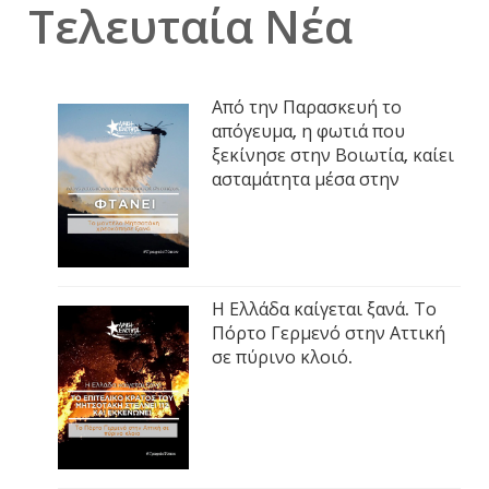
Τελευταία Νέα
Από την Παρασκευή το
απόγευμα, η φωτιά που
ξεκίνησε στην Βοιωτία, καίει
ασταμάτητα μέσα στην
Η Ελλάδα καίγεται ξανά. Το
Πόρτο Γερμενό στην Αττική
σε πύρινο κλοιό.