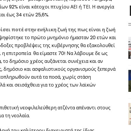
ων 92% είναι κάτοχοι πτυχίου ΑΕΙ ή ΤΕΙ. Η ανεργία
αι έως 34 ετών 25,6%.
ίσει ποτέ στην ενήλικη ζωή της πως είναι η ζωή
 ψηφίστηκε το πρώτο μνημόνιο ήμασταν 20 ετών και
ιόδοξες προβλέψεις της κυβέρνησης θα εξακολουθεί
 η επιτροπεία θα είμαστε 70! Να λάβουμε δε ως
 το δημόσιο χρέος αυξάνεται συνέχεια και αν
ες, δημόσιο και ασφαλιστικούς οργανισμούς ξεπερνά
αποπληρωθούν αυτά τα ποσά, χωρίς στάση
ά και σεισάχθεια για το χρέος των λαϊκών
επιθετική νεοφιλελεύθερη ατζέντα απέναντι στους
ια τη νεολαία.
ογή του καλύτερου διαχειριστή της ίδιας,