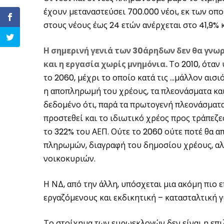
έχουν μεταναστεύσει 700.000 νέοι, εκ των οποί
στους νέους έως 24 ετών ανέρχεται στο 41,9% κ
Η σημερινή γενιά των 30άρηδων δεν θα γνωρ
και η εργασία χωρίς μνημόνια.
Το 2010, όταν
το 2060, μέχρι το οποίο κατά τις …μάλλον αισ
η αποπληρωμή του χρέους, τα πλεονάσματα και
δεδομένο ότι, παρά τα πρωτογενή πλεονάσματα,
προστεθεί και το ιδιωτικό χρέος προς τράπεζ
το 322% του ΑΕΠ. Ούτε το 2060 ούτε ποτέ θα 
πληρωμών, διαγραφή του δημοσίου χρέους, αλλ
νοικοκυριών.
Η ΝΔ, από την άλλη, υπόσχεται μια ακόμη πιο 
εργαζόμενους και εκδικητική – κατασταλτική γ
Το στοίχημα των ευρωεκλογών δεν είναι η επιλ