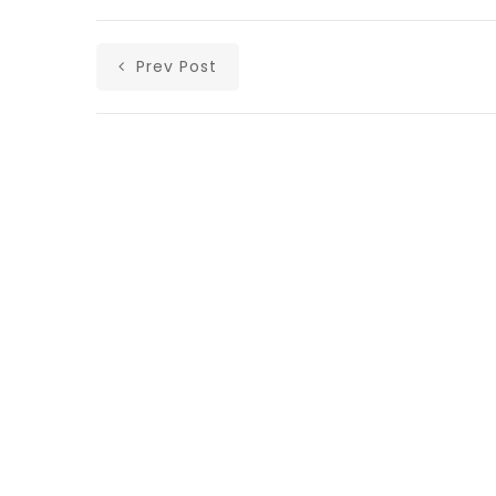
Prev Post
Αρχική
Ανακοινώσεις
Άρθρα
Υλικά
Επικοινωνία
Ισολογισμοί Λαϊκής Ενότητας