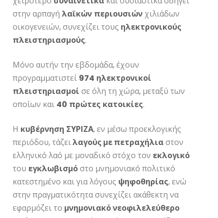
χειρότερο
συναινετικά
και ουσιαστικά οδηγεί
στην αρπαγή
λαϊκών
περιουσιών
χιλιάδων
οικογενειών, συνεχίζει τους
ηλεκτρονικούς
πλειστηριασμούς
.
Μόνο αυτήν την εβδομάδα, έχουν
προγραμματιστεί
974
ηλεκτρονικοί
πλειστηριασμοί
σε όλη τη χώρα, μεταξύ των
οποίων και
40
πρώτες
κατοικίες
.
Η
κυβέρνηση
ΣΥΡΙΖΑ
, εν μέσω προεκλογικής
περιόδου, τάζει
λαγούς με πετραχήλια
στον
ελληνικό λαό με μοναδικό στόχο τον
εκλογικό
του
εγκλωβισμό
στο μνημονιακό πολιτικό
κατεστημένο και για λόγους
ψηφοθηρίας
, ενώ
στην πραγματικότητα συνεχίζει ακάθεκτη να
εφαρμόζει το
μνημονιακό
νεοφιλελεύθερο