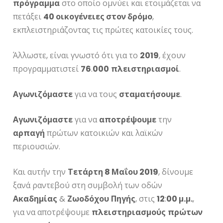
πρόγραμμα
στο οποίο ομνύει και ετοιμάζεται να
πετάξει
40 οικογένειες στον δρόμο
,
εκπλειστηριάζοντας τις πρώτες κατοικίες τους.
Άλλωστε, είναι γνωστό ότι για το
2019
, έχουν
προγραμματιστεί
76
.
000
πλειστηριασμοί
.
Αγωνιζόμαστε
για να τους
σταματήσουμε
.
Αγωνιζόμαστε
για να
αποτρέψουμε
την
αρπαγή
πρώτων κατοικιών και λαϊκών
περιουσιών.
Και αυτήν την
Τετάρτη 8 Μαΐου 2019
, δίνουμε
ξανά ραντεβού στη συμβολή των οδών
Ακαδημίας
&
Ζωοδόχου
Πηγής
, στις
12
:
00 μ.μ.
,
για να αποτρέψουμε
πλειστηριασμούς
πρώτων