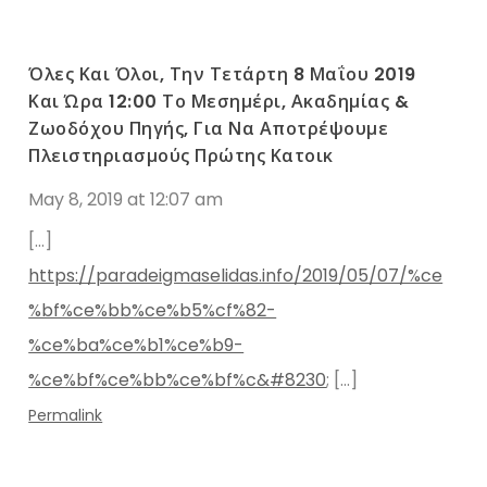
Όλες Και Όλοι, Την Τετάρτη 8 Μαΐου 2019
Και Ώρα 12:00 Το Μεσημέρι, Ακαδημίας &
Ζωοδόχου Πηγής, Για Να Αποτρέψουμε
Πλειστηριασμούς Πρώτης Κατοικ
May 8, 2019 at 12:07 am
[…]
https://paradeigmaselidas.info/2019/05/07/%ce
%bf%ce%bb%ce%b5%cf%82-
%ce%ba%ce%b1%ce%b9-
%ce%bf%ce%bb%ce%bf%c&#8230
; […]
Permalink