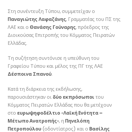
Στη συνέντευξη Τύπου, συμμετείχαν ο
Παναγιώτης
Λαφαζάνης
, Γραμματέας του ΠΣ της
ΛΑΕ και ο
Θανάσης
Γούναρης
, πρόεδρος της
Διοικούσας Επιτροπής του Κόμματος Πειρατών
Ελλάδας.
Τη συζήτηση συντόνισε η υπεύθυνη του
Γραφείου Τύπου και μέλος της ΠΓ της ΛΑΕ
Δέσποινα
Σπανού
.
Κατά τη διάρκεια της εκδήλωσης,
παρουσιάστηκαν οι
δύο
εκπρόσωποι
του
Κόμματος Πειρατών Ελλάδας που θα μετέχουν
στο
ευρωψηφοδέλτιο
«
Λαϊκή Ενότητα –
Μέτωπο Ανατροπής
», η
Πηνελόπη
Πετροπούλου
(οδοντίατρος) και ο
Βασίλης