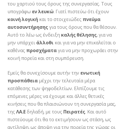
του χαρτιού τους όρους της συνεργασίας. Τους
υπογράφω
εν λευκώ
. Γιατί πιστεύω ότι έχουν
κοινή λογική
και το στοιχειώδες
πνεύμα
αυτοσυντήρησης
για τους όρους που θα θέσουν.
Αυτό το λέω ως ένδειξη
καλής θέλησης
, για να
μην υπάρχει
άλλοθι
και για να μην επικαλείται ο
καθένας
προσχήματα
για να μην προχωράει στην
κοινή πορεία και στη συμπόρευση.
Εμείς θα συνεχίσουμε αυτήν την
ενωτική
προσπάθεια
μέχρι την τελευταία μέρα
κατάθεσης των ψηφοδελτίων. Ελπίζουμε τις
επόμενες μέρες να έχουμε και άλλες θετικές
κινήσεις που θα πλαισιώνουν τη συνεργασία μας,
της
ΛΑ.Ε
δηλαδή, με τους
Πειρατές
. Και αυτό
πιστεύουμε ότι θα το εκτιμήσουν ως στάση, ως
αντίληψη, ως άποψη για την πορεία της χώρας οι