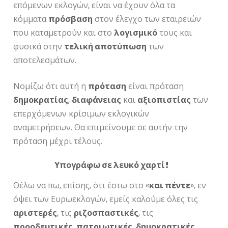
επόμενων εκλογών, είναι να έχουν όλα τα
κόμματα
πρόσβαση
στον έλεγχο των εταιρειών
που καταμετρούν και στο
λογισμικό
τους και
φυσικά στην
τελική αποτύπωση
των
αποτελεσμάτων.
Νομίζω ότι αυτή η
πρόταση
είναι πρόταση
δημοκρατίας
,
διαφάνειας
και
αξιοπιστίας
των
επερχόμενων κρίσιμων εκλογικών
αναμετρήσεων. Θα επιμείνουμε σε αυτήν την
πρόταση μέχρι τέλους.
Υπογράφω σε λευκό χαρτί!
Θέλω να πω, επίσης, ότι έστω στο «
και πέντε
», εν
όψει των Ευρωεκλογών, εμείς καλούμε όλες τις
αριστερές
, τις
ριζοσπαστικές
, τις
προοδευτικές
,
πατριωτικές
,
δημοκρατικές
,