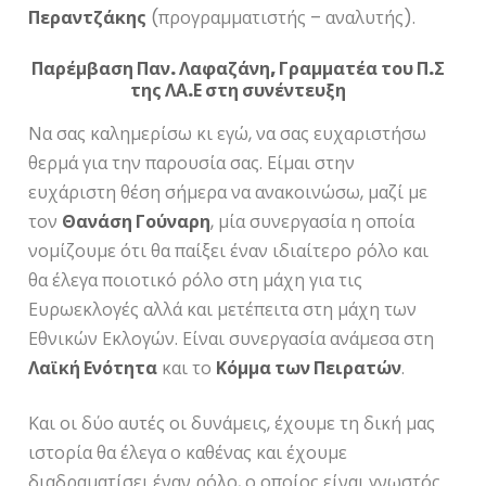
Περαντζάκης
(προγραμματιστής – αναλυτής).
Παρέμβαση Παν. Λαφαζάνη, Γραμματέα του Π.Σ
της ΛΑ.Ε στη συνέντευξη
Να σας καλημερίσω κι εγώ, να σας ευχαριστήσω
θερμά για την παρουσία σας. Είμαι στην
ευχάριστη θέση σήμερα να ανακοινώσω, μαζί με
τον
Θανάση Γούναρη
, μία συνεργασία η οποία
νομίζουμε ότι θα παίξει έναν ιδιαίτερο ρόλο και
θα έλεγα ποιοτικό ρόλο στη μάχη για τις
Ευρωεκλογές αλλά και μετέπειτα στη μάχη των
Εθνικών Εκλογών. Είναι συνεργασία ανάμεσα στη
Λαϊκή Ενότητα
και το
Κόμμα των Πειρατών
.
Και οι δύο αυτές οι δυνάμεις, έχουμε τη δική μας
ιστορία θα έλεγα ο καθένας και έχουμε
διαδραματίσει έναν ρόλο, ο οποίος είναι γνωστός