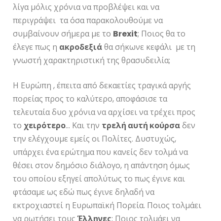
λίγα μόλις χρόνια να προβλέψει και να
περιγράψει τα όσα παρακολουθούμε να
συμβαίνουν σήμερα με το
Brexit
; Ποιος θα το
έλεγε πως η
ακροδεξιά
θα σήκωνε κεφάλι με τη
γνωστή χαρακτηριστική της θρασυδειλία;
Η Ευρώπη , έπειτα από δεκαετίες τραγικά αργής
πορείας προς το καλύτερο, αποφάσισε τα
τελευταία δυο χρόνια να αρχίσει να τρέχει προς
το
χειρότερο
… Και την
τρελή αυτή κούρσα
δεν
την ελέγχουμε εμείς οι Πολίτες. Δυστυχώς,
υπάρχει ένα ερώτημα που κανείς δεν τολμά να
θέσει στον δημόσιο διάλογο, η απάντηση όμως
του οποίου εξηγεί απολύτως το πως έγινε και
φτάσαμε ως εδώ πως έγινε δηλαδή να
εκτροχιαστεί η Ευρωπαϊκή Πορεία. Ποιος τολμάει
να ρωτήσει τους
Έλληνες
; Ποιος τολμάει να