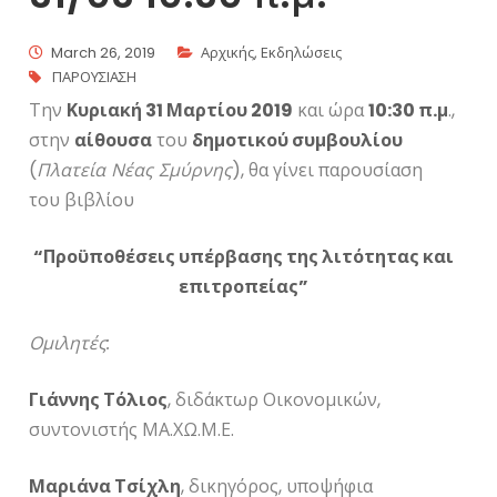
March 26, 2019
Αρχικής
,
Εκδηλώσεις
ΠΑΡΟΥΣΙΑΣΗ
Την
Κυριακή 31 Μαρτίου 2019
και ώρα
10:30 π.μ
.,
στην
αίθουσα
του
δημοτικού συμβουλίου
(
Πλατεία Νέας Σμύρνης
), θα γίνει παρουσίαση
του βιβλίου
“Προϋποθέσεις υπέρβασης της λιτότητας και
επιτροπείας”
Ομιλητές:
Γιάννης Τόλιος
, διδάκτωρ Οικονομικών,
συντονιστής ΜΑ.ΧΩ.Μ.Ε.
Μαριάνα Τσίχλη
, δικηγόρος, υποψήφια