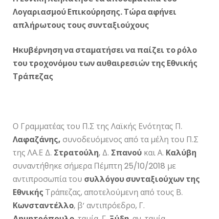
Λογαριασμού Επικούρησης. Τώρα αφήνει
απλήρωτους τους συνταξιούχους
H
κυβέρνηση να σταματήσει να παίζει το ρόλο
του τροχονόμου των αυθαιρεσιών της Εθνικής
Τράπεζας
Ο Γραμματέας του Π.Σ της Λαϊκής Ενότητας Π.
Λαφαζάνης,
συνοδευόμενος από τα μέλη του Π.Σ
της ΛΑ.Ε Δ.
Στρατούλη
, Δ.
Σπανού
και Α.
Καλύβη
συναντήθηκε σήμερα Πέμπτη 25/10/2018 με
αντιπροσωπία του
συλλόγου συνταξιούχων της
Εθνικής
Τράπεζας, αποτελούμενη από τους Β.
Κωνσταντέλλο
, β’ αντιπρόεδρο, Γ.
Δημητρόπουλο
, ταμία, Γ.
Ξύδη
, αν. ταμία.