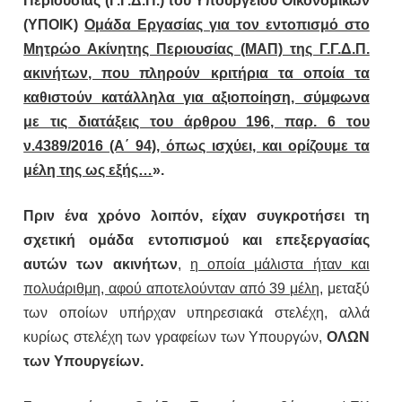
Περιουσίας (Γ.Γ.Δ.Π.) του Υπουργείου Οικονομικών
(ΥΠΟΙΚ)
Ομάδα Εργασίας για τον εντοπισμό στο
Μητρώο Ακίνητης Περιουσίας (ΜΑΠ) της Γ.Γ.Δ.Π.
ακινήτων, που πληρούν κριτήρια τα οποία τα
καθιστούν κατάλληλα για αξιοποίηση, σύμφωνα
με τις διατάξεις του άρθρου 196, παρ. 6 του
ν.4389/2016 (Α΄ 94), όπως ισχύει, και ορίζουμε τα
μέλη της ως εξής…
».
Πριν ένα χρόνο λοιπόν, είχαν συγκροτήσει τη
σχετική ομάδα εντοπισμού και επεξεργασίας
αυτών των ακινήτων
,
η οποία μάλιστα ήταν και
πολυάριθμη, αφού αποτελούνταν από 39 μέλη,
μεταξύ
των οποίων υπήρχαν υπηρεσιακά στελέχη, αλλά
κυρίως στελέχη των γραφείων των Υπουργών,
ΟΛΩΝ
των Υπουργείων.