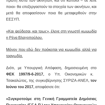
πρώτη λίστα των ακινήτων, και ότι κάποιοι – δε λένε
ποιοι- θα επεξεργαστούν τα στοιχεία των ακινήτων, και
μετά θα αποφασίσουν ποια θα μεταφερθούν στην
ΕΕΣΥΠ.
«Και ψεύδεσαι, και τρως», έλεγε στη γνωστή κωμωδία
η Ρένα Βλαχοπούλου.
Μόνον που εδώ δεν πρόκειται για κωμωδία, αλλά για
τραγωδία.
Διότι, με Υπουργική Απόφαση, δημοσιευμένη στο
ΦΕΚ 1997/9-6-2017,
ο Υπ. Οικονομικών κ.
Τσακαλώτος, της συγκυβέρνησης ΣΥΡΙΖΑ-ΑΝΕΛ,
τον
Ιούνιο του 2017,
αποφάσισε ότι:
«Συγκροτούμε στη Γενική Γραμματεία Δημόσιας