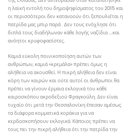
της Ελλάδας. Δεν αντέδρασαν όταν καταπατήθηκε
η λαϊκή εντολή του δημοψηφίσματος του 2015 και
οι περισσότεροι δεν κατανοούν ότι ξεπουλιέται η
πατρίδα μας μπιρ παρά . Δεν τους ενόχλησε ότι
διπλά τους διαδήλωναν κάθε λογής ναζίδια ….και
ανόητοι κρυφοφασίστες.
Καμιά εύκολη ποινικοποίηση αυτών των
ανθρώπων, καμιά «κρεμάλα» πρέπει όμως η
αλήθεια να ακουσθεί. Η πικρή αλήθεια δεν είναι
κόρη των καιρών και ούτε αυτοί οι άνθρωποι θα
πρέπει να γίνουν έρμαια εκλογικά του κάθε
καιροσκόπου ακροδεξιού Φραγκούλη. Δεν είναι
τυχαίο ότι μετά την Θεσσαλονίκη έπεσαν αμέσως
τα διάφορα κομματικά κοράκια για να
κερδοσκοπήσουν εκλογικά. Κάποιος πρέπει να
τους πει την πικρή αλήθεια ότι την πατρίδα την