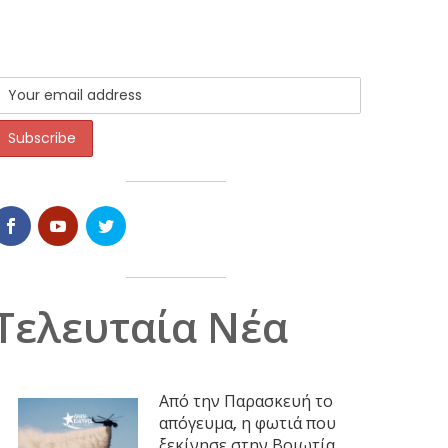
Τελευταία Νέα
Από την Παρασκευή το
απόγευμα, η φωτιά που
ξεκίνησε στην Βοιωτία,