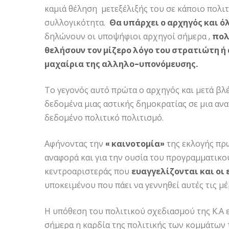
καμιά θέληση μετεξέλιξής του σε κάποιο πολι
συλλογικότητα.
Θα υπάρχει ο αρχηγός και ό
δηλώνουν οι υποψήφιοι αρχηγοί σήμερα ,
πολ
θελήσουν τον μίζερο λόγο του στρατιώτη ή 
μαχαίρια της αλληλο-υπονόμευσης.
Το γεγονός αυτό πρώτα ο αρχηγός και μετά βλ
δεδομένα μιας αστικής δημοκρατίας σε μια αν
δεδομένο πολιτικό πολιτισμό.
Αφήνοντας την
« καινοτομία»
της εκλογής πρώ
αναφορά και για την ουσία του προγραμματικο
κεντροαριστεράς που
ευαγγελίζονται και οι 
υποκειμένου που πάει να γεννηθεί αυτές τις μέ
Η υπόθεση του πολιτικού σχεδιασμού της Κ.Α ε
σήμερα η καρδία της πολιτικής των κομμάτων