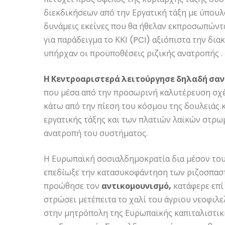
διεκδικήσεων από την Εργατική τάξη με ύπουλ
δυνάμεις εκείνες που θα ήθελαν εκπροσωπώντ
για παράδειγμα το ΚΚΙ (PCI) αξιόπιστα την δι
υπήρχαν οι προϋποθέσεις ριζικής ανατροπής .
Η Κεντροαριστερά λειτούργησε δηλαδή σαν
που μέσα από την προσωρινή καλυτέρευση σχ
κάτω από την πίεση του κόσμου της δουλειάς 
εργατικής τάξης και των πλατιών λαϊκών στρω
ανατροπή του συστήματος.
Η Ευρωπαϊκή σοσιαλδημοκρατία δια μέσον του
επεδίωξε την κατασυκοφάντηση των ριζοσπασ
προώθησε τον
αντικομουνισμό,
κατάφερε επί
στρώσει μετέπειτα το χαλί του άγριου νεοφιλ
στην μητρόπολη της Ευρωπαϊκής καπιταλιστικ