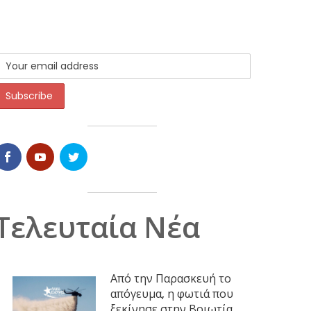
Τελευταία Νέα
Από την Παρασκευή το
απόγευμα, η φωτιά που
ξεκίνησε στην Βοιωτία,