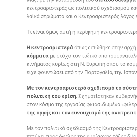
κεντροαριστεράς ως πολιτικού σχεδιασμού και
λαϊκά στρώματα και ο Κεντροαριστερός λόγος 
Τι είναι όμως αυτή η περίφημη κεντροαριστερά
Η κεντροαριστερά
όπως ειπώθηκε στην αρχή
κόμματα
με στόχο τον ταξικό αποπροσανατολι
κινήματος κυρίως στη Ν. Ευρώπη όπου το κομμ
είχε φουντώσει από την Πορτογαλία, την Ισπανί
Με τον κεντροαριστερό σχεδιασμό το σύστ
πολιτική του κρίση
. Σχηματίστηκαν κυβερνή
στον κόσμο της εργασίας φκιασιδωμένα «φιλε
της οργής και τον ευνουχισμό της ανατρεπ
Με τον πολιτικό σχεδιασμό της Κεντροαριστε
πετύχει προς όφελος της κυρίαρχης τάξης δύο