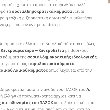
διασμού είχαμε στο πρόσφατο παρελθόν πολλές
ρμό τα
σοσιαλδημοκρατικά κόμματα .
Είναι
ερα η ταξική ριζοσπαστική αριστερά να μελετήσει
να ξέρει να τον αντιμετωπίσει με
 δικομματικό αλλά και το διπολικό σύστημα σε όλες
 Κεντροαριστερά – Κεντροδεξιά
με βασικούς
α κόμματα της
σοσιαλδημοκρατικής ιδεολογικής
 τα γνωστά μας
παραδοσιακά κόμματα
παϊκού Λαϊκού κόμματος
όπως λέγονται από την
λδημοκρατική μετά την άνοδο του ΠΑΣΟΚ του
Α.
ή Ελληνική πραγματικότητα άρχισε κάτι να
ς αυτοδυναμίας του ΠΑΣΟΚ
και ο λαϊκιστικός του
 Κ.Α να αντιμετωπιστεί απαξιωτικά, σαν κάτι το