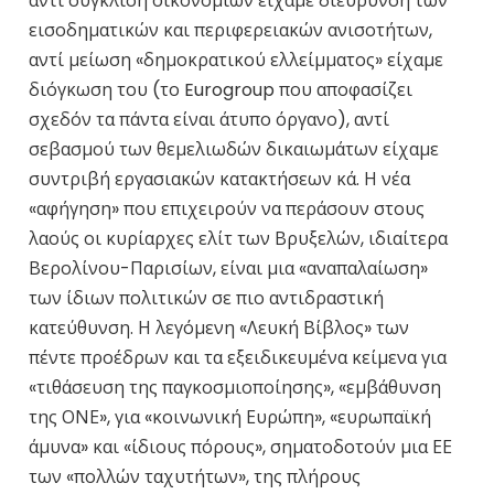
αντί σύγκλιση οικονομιών είχαμε διεύρυνση των
εισοδηματικών και περιφερειακών ανισοτήτων,
αντί μείωση «δημοκρατικού ελλείμματος» είχαμε
διόγκωση του (το
Eurogroup
που αποφασίζει
σχεδόν τα πάντα είναι άτυπο όργανο), αντί
σεβασμού των θεμελιωδών δικαιωμάτων είχαμε
συντριβή εργασιακών κατακτήσεων κά. Η νέα
«αφήγηση» που επιχειρούν να περάσουν στους
λαούς οι κυρίαρχες ελίτ των Βρυξελών, ιδιαίτερα
Βερολίνου-Παρισίων, είναι μια «αναπαλαίωση»
των ίδιων πολιτικών σε πιο αντιδραστική
κατεύθυνση. Η λεγόμενη «Λευκή Βίβλος» των
πέντε προέδρων και τα εξειδικευμένα κείμενα για
«τιθάσευση της παγκοσμιοποίησης», «εμβάθυνση
της ΟΝΕ», για «κοινωνική Ευρώπη», «ευρωπαϊκή
άμυνα» και «ίδιους πόρους», σηματοδοτούν μια ΕΕ
των «πολλών ταχυτήτων», της πλήρους