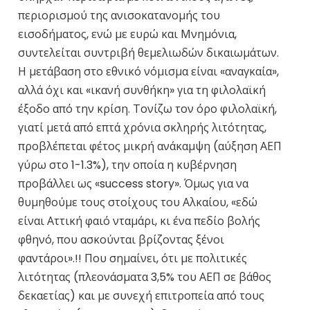
περιορισμού της ανισοκατανομής του
εισοδήματος, ενώ με ευρώ και Μνημόνια,
συντελείται συντριβή θεμελιωδών δικαιωμάτων.
Η μετάβαση στο εθνικό νόμισμα είναι «αναγκαία»,
αλλά όχι και «ικανή συνθήκη» για τη φιλολαϊκή
έξοδο από την κρίση. Τονίζω τον όρο φιλολαϊκή,
γιατί μετά από επτά χρόνια σκληρής λιτότητας,
προβλέπεται φέτος μικρή ανάκαμψη (αύξηση ΑΕΠ
γύρω στο 1-1.3%), την οποία η κυβέρνηση
προβάλλει ως «
success
story
». Όμως για να
θυμηθούμε τους στοίχους του Αλκαίου, «εδώ
είναι Αττική φαιό νταμάρι, κι ένα πεδίο βολής
φθηνό, που ασκούνται βρίζοντας ξένοι
φαντάροι».!! Που σημαίνει, ότι με πολιτικές
λιτότητας (πλεονάσματα 3,5% του ΑΕΠ σε βάθος
δεκαετίας) και με συνεχή επιτροπεία από τους