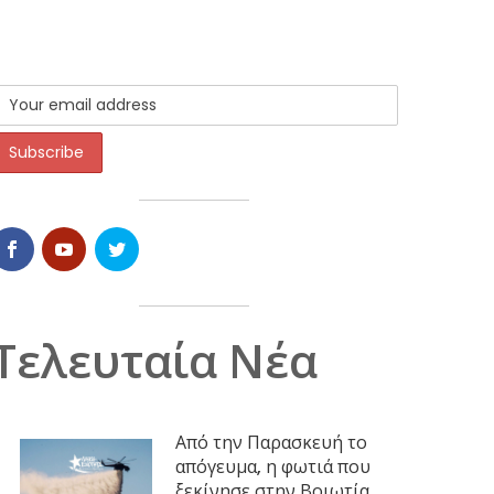
Τελευταία Νέα
Από την Παρασκευή το
απόγευμα, η φωτιά που
ξεκίνησε στην Βοιωτία,