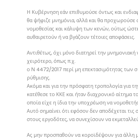
Η Κυβέρνηση εάν επιθυμούσε όντως και ενδιαφ
θα ψήφιζε μνημόνια, αλλά και θα προχωρούσε 
νομοθεσίας και κάλυψη των κενών, ούτως ώστε
αυθαιρετούν ή να βγάζουν τέτοιες αποφάσεις.
Αντιθέτως, όχι μόνο διατηρεί την μνημονιακή 
χειρότερο, όπως π.χ.
ο Ν 4472/2017 περί μη επεκτασιμότητας των 
ρύθμισης.
Ακόμα και για την πρόσφατη τροπολογία για τ
κατέθεσε το ΚΚΕ και ήταν διαχρονικό αίτημα 
οποία είχε η ίδια την υποχρέωση να νομοθετήσ
Αυτό σημαίνει ότι εφόσον δεν αποδέχεται τις 
στους εργοδότες, να συνεχίσουν να εκμεταλλε
Ας μην προσπαθούν να κοροϊδέψουν για άλλη 