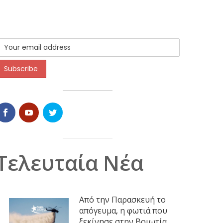
Τελευταία Νέα
Από την Παρασκευή το
απόγευμα, η φωτιά που
ξεκίνησε στην Βοιωτία,