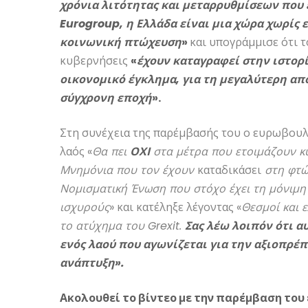
χρόνια λιτότητας και μεταρρυθμίσεων που 
Eurogroup
, η Ελλάδα είναι μια χώρα χωρίς 
κοινωνική πτώχευση
»
και υπογράμμισε ότι τ
κυβερνήσεις
«
έχουν καταγραφεί στην ιστορί
οικονομικό έγκλημα, για τη μεγαλύτερη απο
σύγχρονη εποχή
».
Στη συνέχεια της παρέμβασής του ο ευρωβουλε
λαός «
Θα πει
ΟΧΙ
στα μέτρα που ετοιμάζουν κυ
Μνημόνια που τον έχουν
καταδικάσει
στη φτώχ
Νομισματική Ένωση που στόχο έχει τη μόνιμ
ισχυρούς
» και κατέληξε λέγοντας «
Θεσμοί και 
το ατύχημα του
Grexit
.
Σας λέω λοιπόν ότι α
ενός λαού που αγωνίζεται για την αξιοπρέπ
ανάπτυξη».
Ακολουθεί το βίντεο με την παρέμβαση του