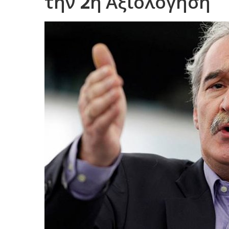
την 2η Αξιολόγηση